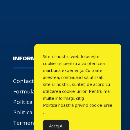
Site-ul nostru web folosește
INFORMATII UTILE
cookie-uri pentru a vă oferi cea
mai bună experiență. Cu toate
acestea, continuând să utilizați
Contact
site-ul nostru, sunteți de acord cu
Formulare
utilizarea cookie-urilor. Pentru mai
multe informații, citiți
Politica de confidentialitate
Politica noastră privind cookie-urile
Politica de cookie-uri
.
Termeni si conditii
Accept