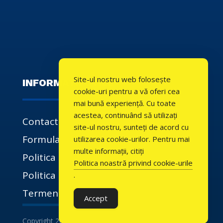
Site-ul nostru web folosește
INFORMATII UTILE
cookie-uri pentru a vă oferi cea
mai bună experiență. Cu toate
acestea, continuând să utilizați
Contact
site-ul nostru, sunteți de acord cu
Formulare
utilizarea cookie-urilor. Pentru mai
multe informații, citiți
Politica de confidentialitate
Politica noastră privind cookie-urile
Politica de cookie-uri
.
Termeni si conditii
Accept
Copyright 2023 | by InfoBitConsult