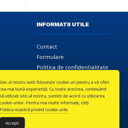
INFORMATII UTILE
Contact
Formulare
Politica de confidentialitate
Politica de cookie-uri
Site-ul nostru web folosește cookie-uri pentru a vă oferi
Termeni si conditii
cea mai bună experiență. Cu toate acestea, continuând
să utilizați site-ul nostru, sunteți de acord cu utilizarea
cookie-urilor. Pentru mai multe informații, citiți
Politica noastră privind cookie-urile
.
Accept