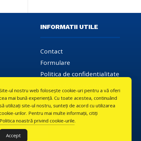
INFORMATII UTILE
Contact
Formulare
Politica de confidentialitate
Politica de cookie-uri
Site-ul nostru web folosește cookie-uri pentru a vă oferi
Termeni si conditii
cea mai bună experiență. Cu toate acestea, continuând
să utilizați site-ul nostru, sunteți de acord cu utilizarea
cookie-urilor. Pentru mai multe informații, citiți
Politica noastră privind cookie-urile
.
Accept