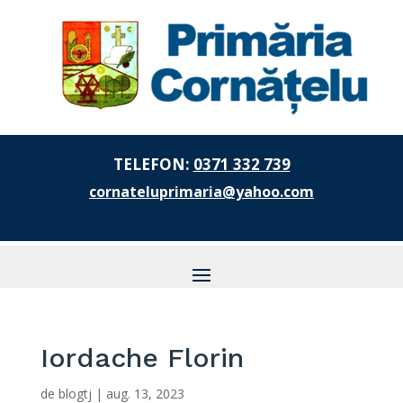
TELEFON:
0371 332 739
cornateluprimaria@yahoo.com
Iordache Florin
de
blogtj
|
aug. 13, 2023