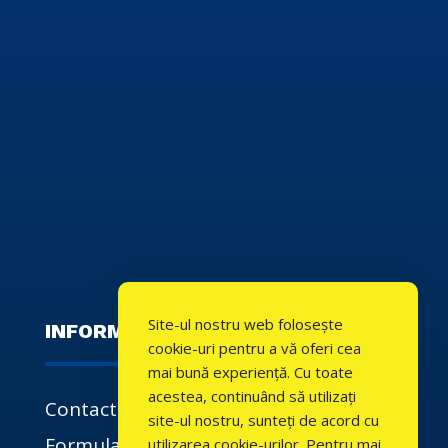
Site-ul nostru web folosește
INFORMATII UTILE
cookie-uri pentru a vă oferi cea
mai bună experiență. Cu toate
acestea, continuând să utilizați
Contact
site-ul nostru, sunteți de acord cu
Formulare
utilizarea cookie-urilor. Pentru mai