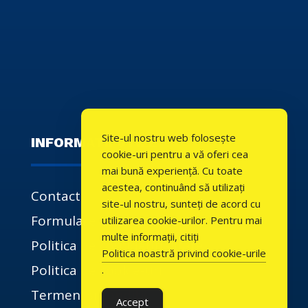
Site-ul nostru web folosește
INFORMATII UTILE
cookie-uri pentru a vă oferi cea
mai bună experiență. Cu toate
acestea, continuând să utilizați
Contact
site-ul nostru, sunteți de acord cu
Formulare
utilizarea cookie-urilor. Pentru mai
multe informații, citiți
Politica de confidentialitate
Politica noastră privind cookie-urile
Politica de cookie-uri
.
Termeni si conditii
Accept