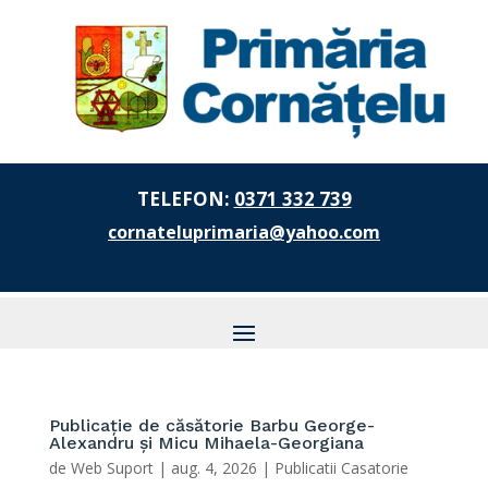
TELEFON:
0371 332 739
cornateluprimaria@yahoo.com
Publicație de căsătorie Barbu George-
Alexandru și Micu Mihaela-Georgiana
de
Web Suport
|
aug. 4, 2026
|
Publicatii Casatorie